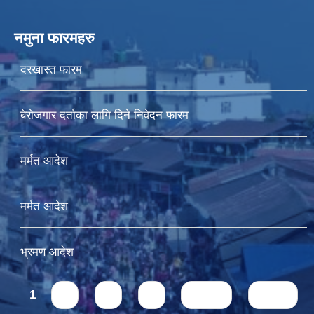
नमुना फारमहरु
दरखास्त फारम
बेरोजगार दर्ताका लागि दिने निवेदन फारम
मर्मत आदेश
मर्मत आदेश
भ्रमण आदेश
Pages
1
2
3
4
next ›
last »