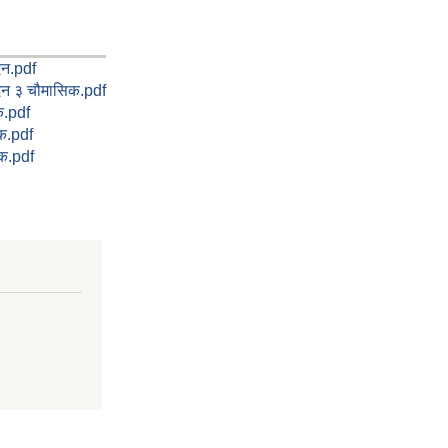
ेदन.pdf
वेदन ३ चौमासिक.pdf
क.pdf
िक.pdf
क.pdf