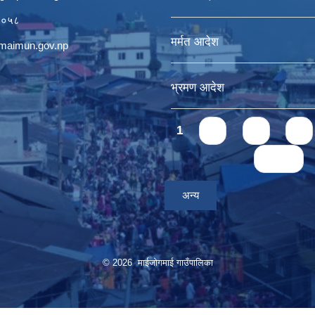
११०५८
मर्मत आदेश
ogmaimun.gov.np
भ्रमण आदेश
Pages
1
2
3
4
last »
अन्य
© 2026 माईजोगमाई गाउँपालिका