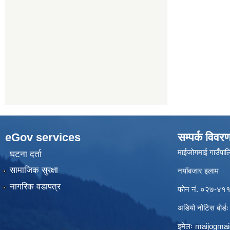
eGov services
सम्पर्क विवर
माईजोगमाई गाउँपालि
घटना दर्ता
सामाजिक सुरक्षा
नयाँबजार इलाम
नागरिक वडापत्र
फोन नं. ०२७-४
अडियो नोटिस बो
इमेलः
maijogma