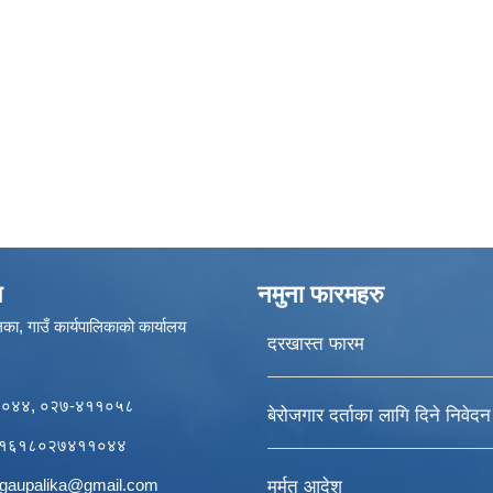
ण
नमुना फारमहरु
का, गाउँ कार्यपालिकाको कार्यालय
दरखास्त फारम
११०४४, ०२७-४११०५८
बेरोजगार दर्ताका लागि दिने निवेद
र्डः१६१८०२७४११०४४
igaupalika@gmail.com
मर्मत आदेश