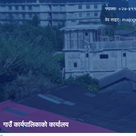
फ्याक्सः ०२७-४
वेव साइटः maij
गाउँ कार्यपालिकाको कार्यालय