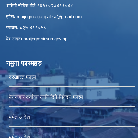
अडियो नोटिस बोर्डः१६१८०२७४११०४४
इमेलः
maijogmaigaupalika@gmail.com
फ्याक्सः ०२७-४११०५८
वेव साइटः maijogmaimun.gov.np
नमुना फारमहरु
दरखास्त फारम
बेरोजगार दर्ताका लागि दिने निवेदन फारम
मर्मत आदेश
मर्मत आदेश