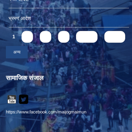
भ्रमण आदेश
Pages
1
2
3
4
next ›
last »
अन्य
सामाजिक संजाल
https://www.facebook.com/maijogmaimun