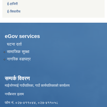
ई-हाजिरी
ई-सिफारीस
eGov services
घटना दर्ता
सामाजिक सुरक्षा
नागरिक वडापत्र
सम्पर्क विवरण
माईजोगमाई गाउँपालिका, गाउँ कार्यपालिकाको कार्यालय
नयाँबजार इलाम
फोन नं. ०२७-४११०४४, ०२७-४११०५८