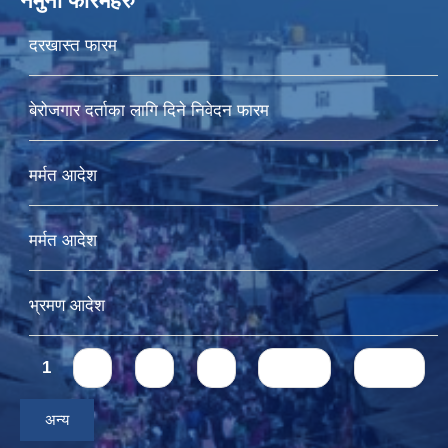
नमुना फारमहरु
दरखास्त फारम
बेरोजगार दर्ताका लागि दिने निवेदन फारम
मर्मत आदेश
मर्मत आदेश
भ्रमण आदेश
Pages
1
2
3
4
next ›
last »
अन्य